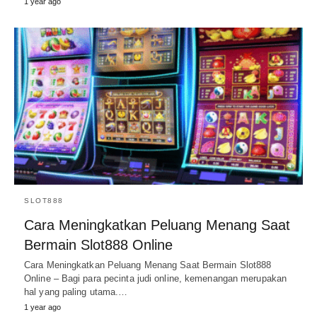
1 year ago
SLOT888
Cara Meningkatkan Peluang Menang Saat
Bermain Slot888 Online
Cara Meningkatkan Peluang Menang Saat Bermain Slot888
Online – Bagi para pecinta judi online, kemenangan merupakan
hal yang paling utama.…
1 year ago