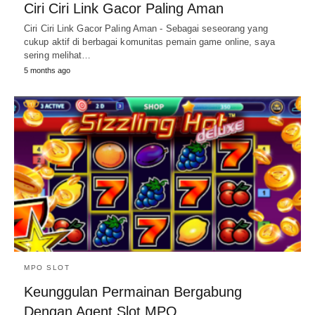
Ciri Ciri Link Gacor Paling Aman
Ciri Ciri Link Gacor Paling Aman - Sebagai seseorang yang
cukup aktif di berbagai komunitas pemain game online, saya
sering melihat…
5 months ago
MPO SLOT
Keunggulan Permainan Bergabung
Dengan Agent Slot MPO