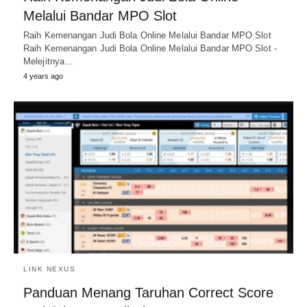
Melalui Bandar MPO Slot
Raih Kemenangan Judi Bola Online Melalui Bandar MPO Slot
Raih Kemenangan Judi Bola Online Melalui Bandar MPO Slot -
Melejitnya…
4 years ago
LINK NEXUS
Panduan Menang Taruhan Correct Score