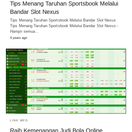
Tips Menang Taruhan Sportsbook Melalui
Bandar Slot Nexus
Tips Menang Taruhan Sportsbook Melalui Bandar Slot Nexus
Tips Menang Taruhan Sportsbook Melalui Bandar Slot Nexus -
Hampir semua…
4 years ago
LINK MPO
Raih Kemenangan Judi Bola Online