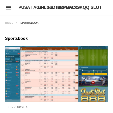
PUSAT AGEN SLOT888 GACOR QQ SLOT ONLINE TERPERCAYA
HOME
SPORTSBOOK
Sportsbook
LINK NEXUS