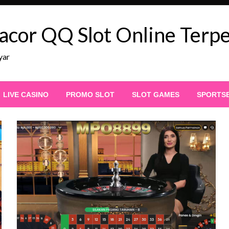
acor QQ Slot Online Terp
yar
LIVE CASINO
PROMO SLOT
SLOT GAMES
SPORTS