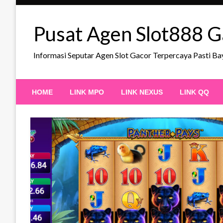
Skip
to
Pusat Agen Slot888 G
content
Informasi Seputar Agen Slot Gacor Terpercaya Pasti Ba
HOME
LINK MPO
LINK NEXUS
LINK QQ