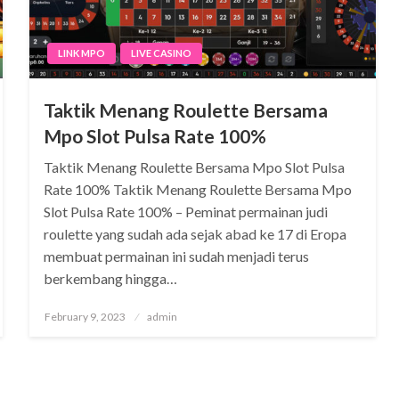
LINK MPO
LIVE CASINO
Taktik Menang Roulette Bersama
Mpo Slot Pulsa Rate 100%
Taktik Menang Roulette Bersama Mpo Slot Pulsa
Rate 100% Taktik Menang Roulette Bersama Mpo
Slot Pulsa Rate 100% – Peminat permainan judi
roulette yang sudah ada sejak abad ke 17 di Eropa
membuat permainan ini sudah menjadi terus
berkembang hingga…
Posted
February 9, 2023
admin
on