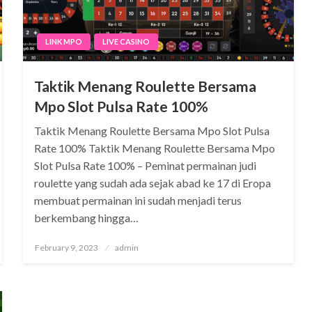
LINK MPO
LIVE CASINO
Taktik Menang Roulette Bersama
Mpo Slot Pulsa Rate 100%
Taktik Menang Roulette Bersama Mpo Slot Pulsa
Rate 100% Taktik Menang Roulette Bersama Mpo
Slot Pulsa Rate 100% – Peminat permainan judi
roulette yang sudah ada sejak abad ke 17 di Eropa
membuat permainan ini sudah menjadi terus
berkembang hingga…
Posted
February 9, 2023
admin
on