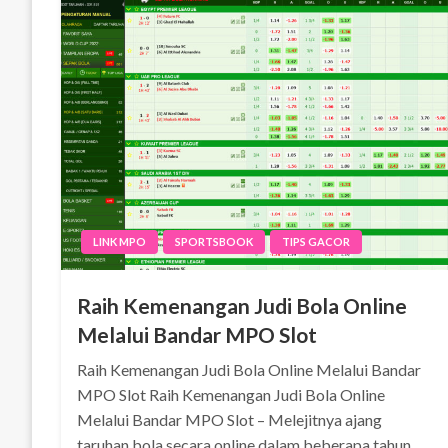
LINK MPO
SPORTSBOOK
TIPS GACOR
Raih Kemenangan Judi Bola Online
Melalui Bandar MPO Slot
Raih Kemenangan Judi Bola Online Melalui Bandar
MPO Slot Raih Kemenangan Judi Bola Online
Melalui Bandar MPO Slot – Melejitnya ajang
taruhan bola secara online dalam beberapa tahun