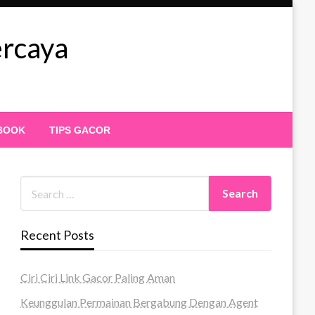
ercaya
BOOK
TIPS GACOR
Recent Posts
Ciri Ciri Link Gacor Paling Aman
Keunggulan Permainan Bergabung Dengan Agent